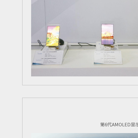
第
6
代
AMOLED
显