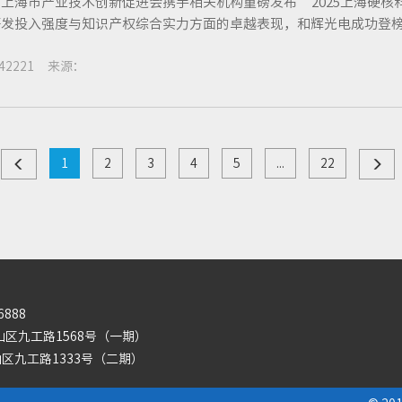
上海市产业技术创新促进会携手相关机构重磅发布“2025上海硬核科
发投入强度与知识产权综合实力方面的卓越表现，和辉光电成功登榜“研
42221 来源：
1
2
3
4
5
...
22
6888
区九工路1568号（一期）
路1333号（二期）