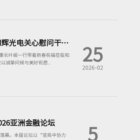
新春传暖意，慰问振人心 | 联和投资领导莅临和辉光电关心慰问干部职工
25
董事长叶峻一行带着新春祝福莅临和
诚挚问候与美好祝愿...
2026-02
026亚洲金融论坛
5
圆满落幕。本届论坛以“变局中协力