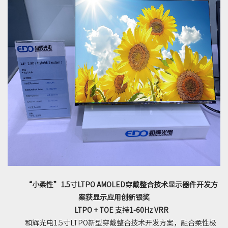
“
小柔性
”1.5
寸
LTPO AMOLED
穿戴整合技术显示器件开发方
案
获显示应用创新银奖
LTPO + TOE
支持
1-60Hz VRR
和辉光电
1.5
寸
LTPO
新型穿戴整合技术开发方案，融合柔性极